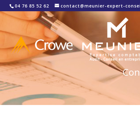
04 76 85 52 62
contact@meunier-expert-consei
Cons