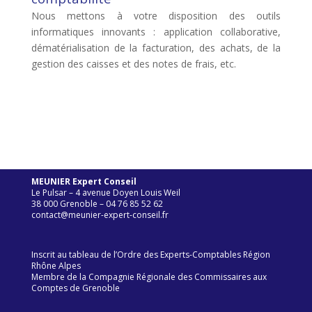
Nous mettons à votre disposition des outils
informatiques innovants : application collaborative,
dématérialisation de la facturation, des achats, de la
gestion des caisses et des notes de frais, etc.
MEUNIER Expert Conseil
Le Pulsar – 4 avenue Doyen Louis Weil
38 000 Grenoble – 04 76 85 52 62
contact@meunier-expert-conseil.fr
Inscrit au tableau de l’Ordre des Experts-Comptables Région
Rhône Alpes
Membre de la Compagnie Régionale des Commissaires aux
Comptes de Grenoble